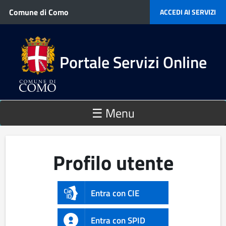
Salta al contenuto principale
Comune di Como
ACCEDI AI SERVIZI
Portale Servizi Online
☰ Menu
Profilo utente
Entra con CIE
Entra con SPID